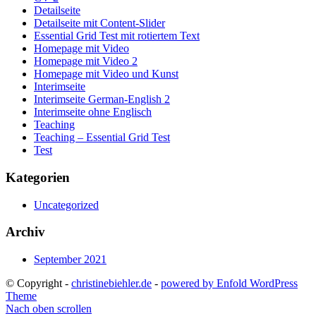
Detailseite
Detailseite mit Content-Slider
Essential Grid Test mit rotiertem Text
Homepage mit Video
Homepage mit Video 2
Homepage mit Video und Kunst
Interimseite
Interimseite German-English 2
Interimseite ohne Englisch
Teaching
Teaching – Essential Grid Test
Test
Kategorien
Uncategorized
Archiv
September 2021
© Copyright -
christinebiehler.de
-
powered by Enfold WordPress
Theme
Nach oben scrollen